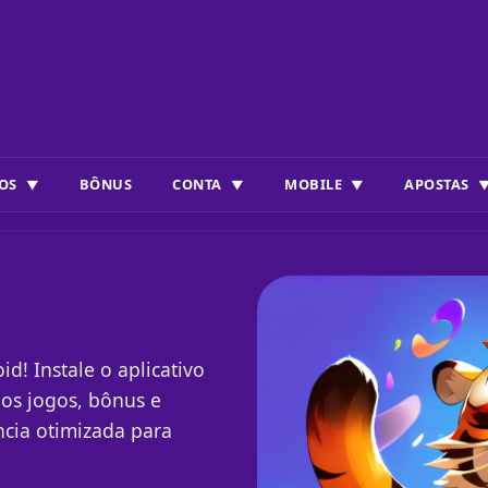
OS
BÔNUS
CONTA
MOBILE
APOSTAS
id! Instale o aplicativo
 os jogos, bônus e
ncia otimizada para