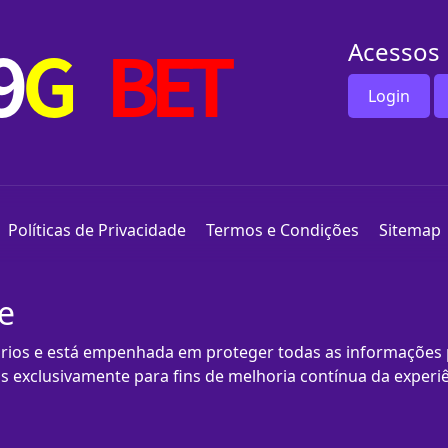
Acessos
Login
Políticas de Privacidade
Termos e Condições
Sitemap
de
uários e está empenhada em proteger todas as informações
os exclusivamente para fins de melhoria contínua da experi