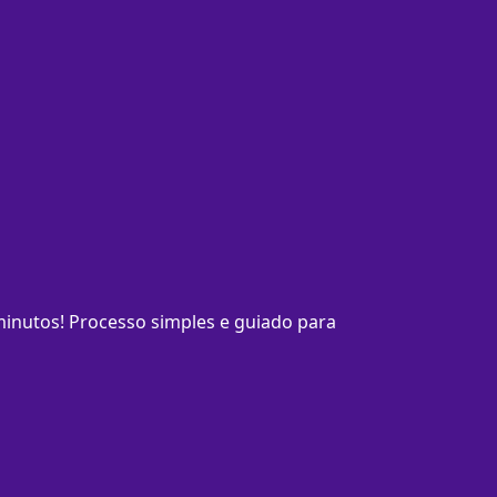
minutos! Processo simples e guiado para