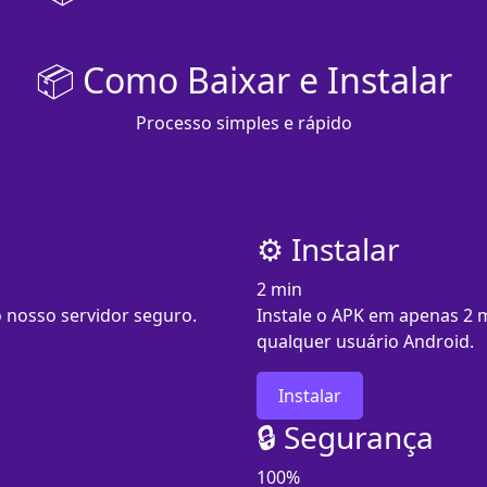
📦 Como Baixar e Instalar
Processo simples e rápido
⚙️ Instalar
2 min
o nosso servidor seguro.
Instale o APK em apenas 2 
qualquer usuário Android.
Instalar
🔒 Segurança
100%