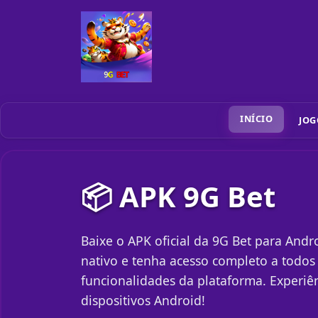
INÍCIO
JOG
📦 APK 9G Bet
Baixe o APK oficial da 9G Bet para Andro
nativo e tenha acesso completo a todos
funcionalidades da plataforma. Experiê
dispositivos Android!