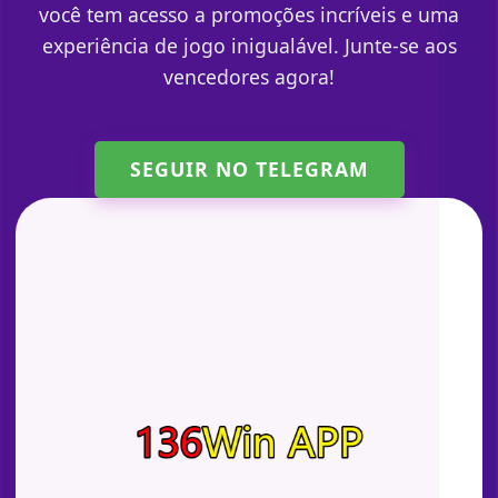
você tem acesso a promoções incríveis e uma
experiência de jogo inigualável. Junte-se aos
vencedores agora!
SEGUIR NO TELEGRAM