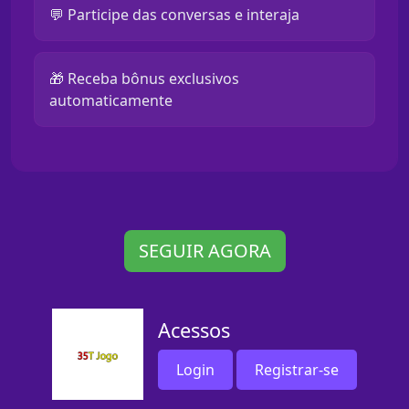
💬 Participe das conversas e interaja
🎁 Receba bônus exclusivos
automaticamente
SEGUIR AGORA
Acessos
Login
Registrar-se