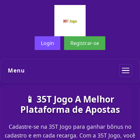
Login
Registrar-se
Menu
📱 35T Jogo A Melhor
Plataforma de Apostas
Cadastre-se na 35T Jogo para ganhar bônus no
cadastro e em cada recarga. Com a 35T Jogo, você