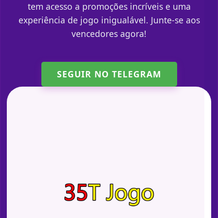
tem acesso a promoções incríveis e uma
experiência de jogo inigualável. Junte-se aos
vencedores agora!
SEGUIR NO TELEGRAM