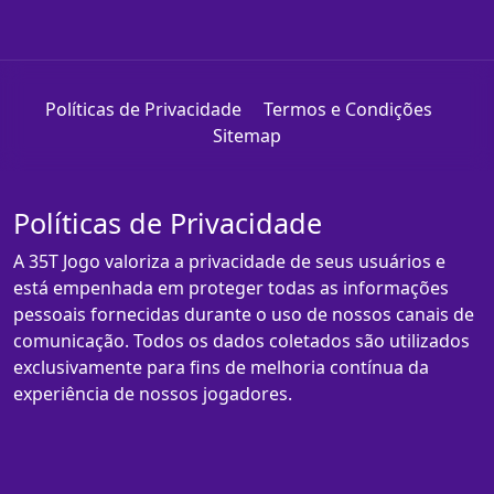
Políticas de Privacidade
Termos e Condições
Sitemap
Políticas de Privacidade
A 35T Jogo valoriza a privacidade de seus usuários e
está empenhada em proteger todas as informações
pessoais fornecidas durante o uso de nossos canais de
comunicação. Todos os dados coletados são utilizados
exclusivamente para fins de melhoria contínua da
experiência de nossos jogadores.