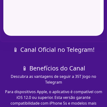
📱 Canal Oficial no Telegram!
📱 Benefícios do Canal
Descubra as vantagens de seguir a 35T Jogo no
Telegram
Para dispositivos Apple, o aplicativo é compatível com
iOS 12.0 ou superior. Esta versão garante
compatibilidade com iPhone 5s e modelos mais