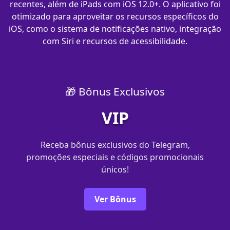
recentes, além de iPads com iOS 12.0+. O aplicativo foi
otimizado para aproveitar os recursos específicos do
iOS, como o sistema de notificações nativo, integração
com Siri e recursos de acessibilidade.
🎁 Bônus Exclusivos
VIP
Receba bônus exclusivos do Telegram,
promoções especiais e códigos promocionais
únicos!
Ver Bônus