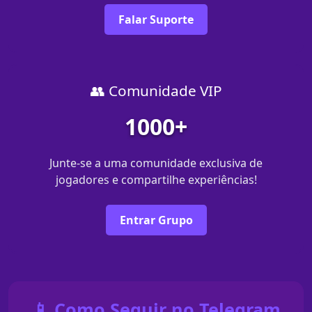
Falar Suporte
👥 Comunidade VIP
1000+
Junte-se a uma comunidade exclusiva de
jogadores e compartilhe experiências!
Entrar Grupo
📱 Como Seguir no Telegram