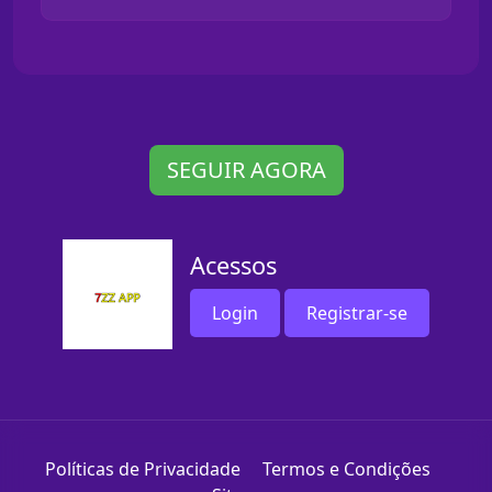
SEGUIR AGORA
Acessos
Login
Registrar-se
Políticas de Privacidade
Termos e Condições