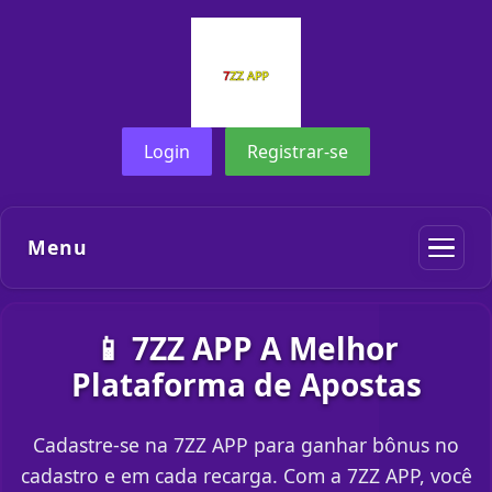
Login
Registrar-se
Menu
📱 7ZZ APP A Melhor
Plataforma de Apostas
Cadastre-se na 7ZZ APP para ganhar bônus no
cadastro e em cada recarga. Com a 7ZZ APP, você