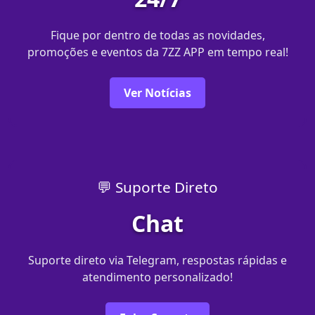
Fique por dentro de todas as novidades,
promoções e eventos da 7ZZ APP em tempo real!
Ver Notícias
💬 Suporte Direto
Chat
Suporte direto via Telegram, respostas rápidas e
atendimento personalizado!