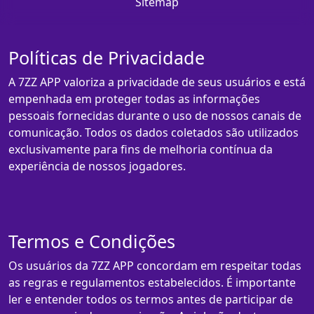
Sitemap
Políticas de Privacidade
A 7ZZ APP valoriza a privacidade de seus usuários e está
empenhada em proteger todas as informações
pessoais fornecidas durante o uso de nossos canais de
comunicação. Todos os dados coletados são utilizados
exclusivamente para fins de melhoria contínua da
experiência de nossos jogadores.
Termos e Condições
Os usuários da 7ZZ APP concordam em respeitar todas
as regras e regulamentos estabelecidos. É importante
ler e entender todos os termos antes de participar de