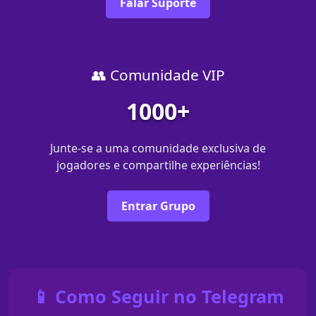
Falar Suporte
👥 Comunidade VIP
1000+
Junte-se a uma comunidade exclusiva de
jogadores e compartilhe experiências!
Entrar Grupo
📱 Como Seguir no Telegram